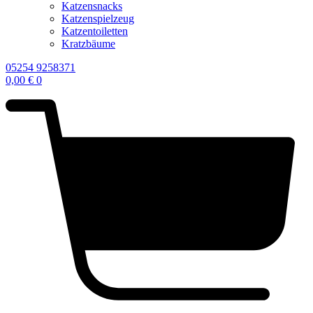
Katzensnacks
Katzenspielzeug
Katzentoiletten
Kratzbäume
05254 9258371
0,00
€
0