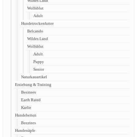
Wildes Land
Wolfsblut
Adult
Hundetrockenfutter
Belcando
Wildes Land
Wolfsblut
Adult
Puppy
Senior
Naturkauartikel
Erziehung & Training
Beeztees
Earth Rated
Karlie
Hundebetten
Beeztees
Hundenäpfe