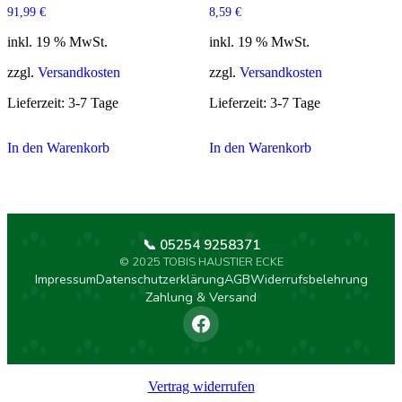
91,99
€
8,59
€
inkl. 19 % MwSt.
inkl. 19 % MwSt.
zzgl.
Versandkosten
zzgl.
Versandkosten
Lieferzeit:
3-7 Tage
Lieferzeit:
3-7 Tage
In den Warenkorb
In den Warenkorb
📞 05254 9258371
© 2025 TOBIS HAUSTIER ECKE
Impressum
Datenschutzerklärung
AGB
Widerrufsbelehrung
Zahlung & Versand
Vertrag widerrufen